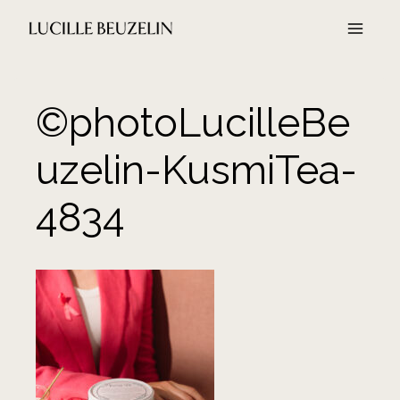
Aller
au
contenu
©photoLucilleBe
uzelin-KusmiTea-
4834